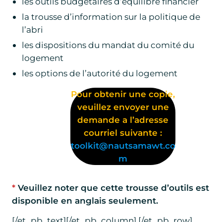
les outils budgétaires d’équilibre financier
la trousse d’information sur la politique de
l’abri
les dispositions du mandat du comité du
logement
les options de l’autorité du logement
Pour obtenir une copie,
veuillez envoyer une
demande a l’adresse
courriel suivante :
toolkit@nautsamawt.co
m
*
Veuillez noter que cette trousse d’outils est
disponible en anglais seulement.
[/et_pb_text][/et_pb_column] [/et_pb_row]